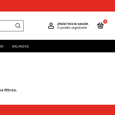
0
¡Hola!
Iniciá sesión
O podés registrarte
AD
BALANZAS
 filtros.