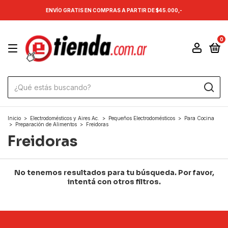
ENVÍO GRATIS EN COMPRAS A PARTIR DE $45.000,-
0
Inicio
>
Electrodomésticos y Aires Ac.
>
Pequeños Electrodomésticos
>
Para Cocina
>
Preparación de Alimentos
>
Freidoras
Freidoras
No tenemos resultados para tu búsqueda. Por favor,
intentá con otros filtros.